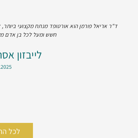
מדובר בניתוח החלפת הירך השני שלי! אחרי שהראשון 
כדי לבצע גם את השני , שעבר גם הוא בצורה חלקה.
שיודע מה הוא עושה , מקצוען אמיתי , אנרגיה טובה , 
עבודה מכל הלב אין מילים שיכולות לתאר את ההערכה ש
באדם מסור ואכפתי ידיים של זהב תודה רבה 
ויטלי ביאדו
.2025
לכל הה