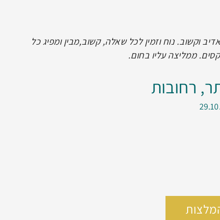
עבר בצורה פשוט חלקה ומדהימה, כמובן שהלכתי אליו
 מהרגע הראשון מרגישים איתו בנחת שמדובר במישהו
מסביר הכל בגובה העיניים ולא חוסך פרטים , בא לעשות
לי אליו, מדובר ברופא הכי מקצועי ומוכשר שיש , וגם
לו וממליץ עליו בחום לאנשים שזקוקים לו !
מסקי, אשדוד
29.10
מלצות